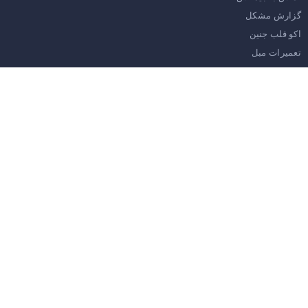
گزارش مشکل
اکو قلب جنین
تعمیرات مبل
قیمت کارتن
فوق تخصص قلب کودکان
موضوعات پرطرفدار جیمکس
قوانین استفاده
آموزش‌های ورزشی
نرم افزار اندروید
تعمیر مبل کوثر
نرم افزار آي او اس
صادرات به روسیه
ویدئو ها
کارتن سازی