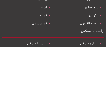
ورق سازی
استخر
تکواندو
کاراته
مصنع الکرتون
کارتن سازی
راهنمای جیمکس
درباره جیمکس
تماس با جیمکس
گزارش مشکل
اکو قلب جنین
تعمیرات مبل
قیمت کارتن
موضوعات پرطرفدار جیمکس
فوق تخصص قلب کودکان
قوانین استفاده
آموزش‌های ورزشی
نرم افزار اندروید
تعمیر مبل کوثر
نرم افزار آي او اس
صادرات به روسیه
ویدئو ها
کارتن سازی