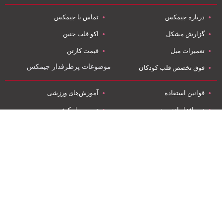
درباره جیمکس
تماس با جیمکس
گزارش مشکل
اکو قلب جنین
تعمیرات مبل
قیمت کارتن
موضوعات پرطرفدار جیمکس
فوق تخصص قلب کودکان
قوانین استفاده
آموزش‌های ورزشی
نرم افزار اندروید
تعمیر مبل کوثر
نرم افزار آي او اس
صادرات به روسیه
ویدئو ها
کارتن سازی
جیمـــکس کاملترین راهنمای باشگاه‌ها و اماکن ورزشی است که با معرفی
آموزش‌های ورزشی، مربی‌های ورزشی، فروشگاه‌های ورزشی، اپلیکیشن
های ورزشی و باشگاه‌های ورزشی سعی بر این دارد تا در راستای بهتر