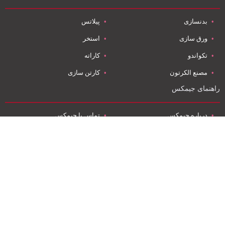
بدنسازی
پیلاتس
ورق سازی
استخر
تکواندو
کاراته
مصنع الکرتون
کارتن سازی
راهنمای جیمکس
درباره جیمکس
تماس با جیمکس
گزارش مشکل
اکو قلب جنین
تعمیرات مبل
قیمت کارتن
موضوعات پرطرفدار جیمکس
فوق تخصص قلب کودکان
قوانین استفاده
آموزش‌های ورزشی
نرم افزار اندروید
تعمیر مبل کوثر