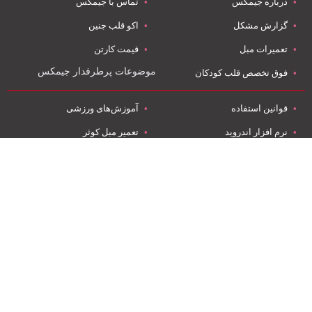
درباره جیمکس
تماس با جیمکس
گزارش مشکل
اکو قلب جنین
تعمیرات مبل
قیمت کارتن
موضوعات پرطرفدار جیمکس
فوق تخصص قلب کودکان
قوانین استفاده
آموزش‌های ورزشی
نرم افزار اندروید
تعمیر مبل کوثر
نرم افزار آي او اس
صادرات به روسیه
ویدئو ها
کارتن سازی
جیمـــکس کاملترین راهنمای باشگاه‌ها و اماکن ورزشی است که با معرفی
آموزش‌های ورزشی، مربی‌های ورزشی، فروشگاه‌های ورزشی، اپلیکیشن
های ورزشی و باشگاه‌های ورزشی سعی بر این دارد تا در راستای بهتر
شدن سبک زندگی (Life style) هموطنان عزیز در سراسر کشور گام بردارد.
تیم جیمـــکس سعی دارد با ایجاد بستری مناسب ورزش دوستان عزیز را