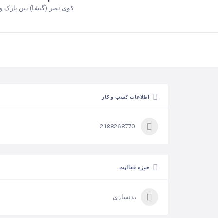
کوی نصر (گیشا) بین پارک وی 
اطلاعات کسب و کار
2188268770
حوزه فعالیت
بدنسازی