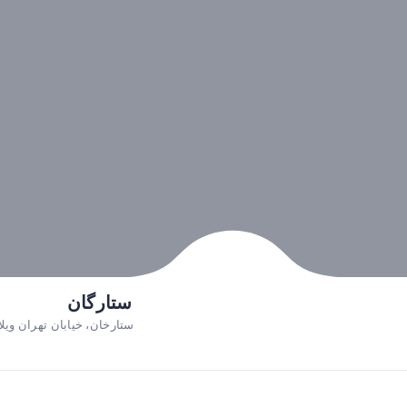
ستارگان
ستارخان، خیابان تهران ویلا،