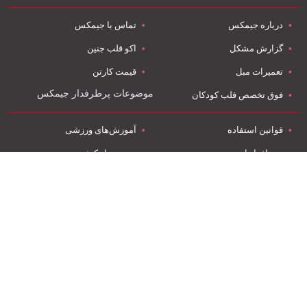
درباره جیمکس
تماس با جیمکس
گزارش مشکل
اکو قلب جنین
تعمیرات مبل
قیمت کارتن
موضوعات پرطرفدار جیمکس
فوق تخصص قلب کودکان
قوانین استفاده
آموزش‌های ورزشی
نرم افزار اندروید
تعمیر مبل کوثر
نرم افزار آي او اس
صادرات به روسیه
ویدئو ها
کارتن سازی
جیمـــکس کاملترین راهنمای باشگاه‌ها و اماکن ورزشی است که با معرفی
آموزش‌های ورزشی، مربی‌های ورزشی، فروشگاه‌های ورزشی، اپلیکیشن
های ورزشی و باشگاه‌های ورزشی سعی بر این دارد تا در راستای بهتر