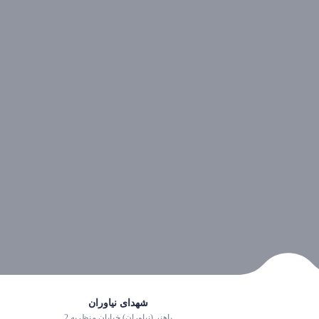
شهدای نیاوران
باهنر (نیاوران) خیابان منظریه 2