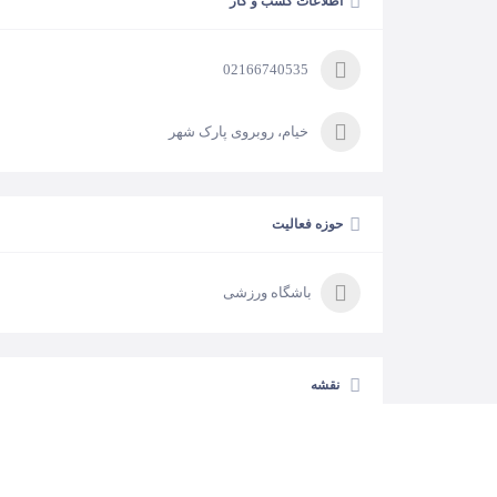
اطلاعات کسب و کار
02166740535
خیام، روبروی پارک شهر
حوزه فعالیت
باشگاه ورزشی
نقشه