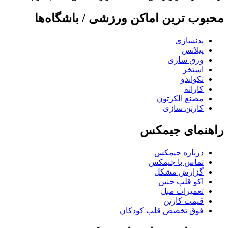
محبوب ترین اماکن ورزشی / باشگاه‌ها
بدنسازی
پیلاتس
ورق سازی
استخر
تکواندو
کاراته
مصنع الکرتون
کارتن سازی
راهنمای جیمکس
درباره جیمکس
تماس با جیمکس
گزارش مشکل
اکو قلب جنین
تعمیرات مبل
قیمت کارتن
فوق تخصص قلب کودکان