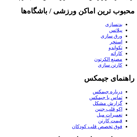
محبوب ترین اماکن ورزشی / باشگاه‌ها
بدنسازی
پیلاتس
ورق سازی
استخر
تکواندو
کاراته
مصنع الکرتون
کارتن سازی
راهنمای جیمکس
درباره جیمکس
تماس با جیمکس
گزارش مشکل
اکو قلب جنین
تعمیرات مبل
قیمت کارتن
فوق تخصص قلب کودکان