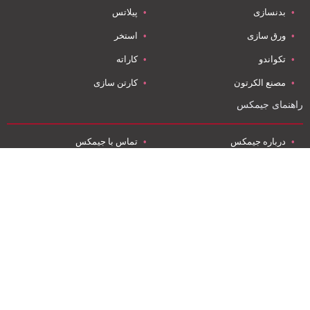
بدنسازی
پیلاتس
ورق سازی
استخر
تکواندو
کاراته
مصنع الکرتون
کارتن سازی
راهنمای جیمکس
درباره جیمکس
تماس با جیمکس
گزارش مشکل
اکو قلب جنین
تعمیرات مبل
قیمت کارتن
موضوعات پرطرفدار جیمکس
فوق تخصص قلب کودکان
قوانین استفاده
آموزش‌های ورزشی
نرم افزار اندروید
تعمیر مبل کوثر
نرم افزار آي او اس
صادرات به روسیه