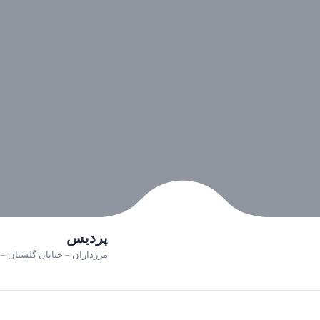
پردیس
مرزداران – خیابان گلستان – پ