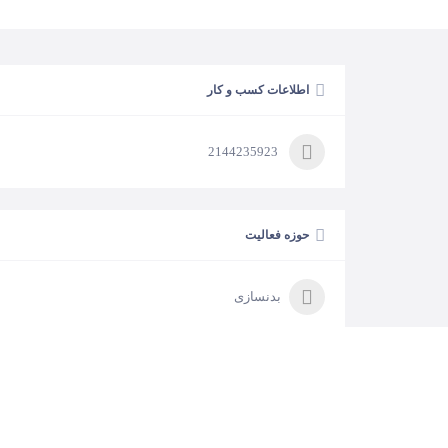
اطلاعات کسب و کار
2144235923
حوزه فعالیت
بدنسازی
در خواست مالکیت
آیا این کسب و کار متعلق به شماست؟