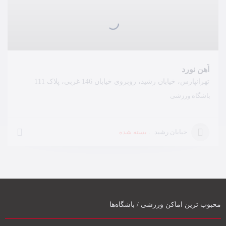
آهن نورد
تهرانپارس، خیابان رشید، روبروی خیابان 146 غربی، پلاک 111
باشگاه ورزشی
بسته شده
خیابان رشید
محبوب ترین اماکن ورزشی / باشگاه‌ها