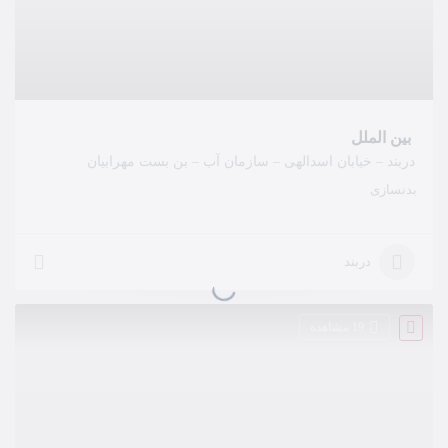
بین الملل
دربند – خیابان اسدالهی – سازمان آب – بن بست مهرابیان
بدنسازی
دربند
19 مشاهده