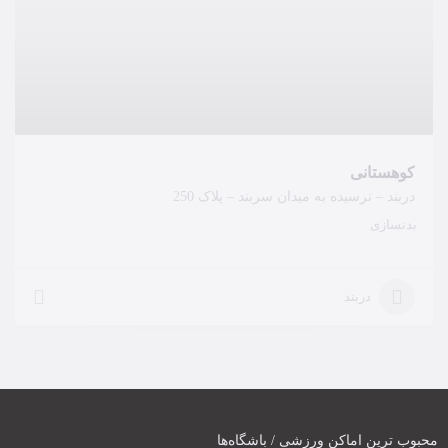
کوهستانی
دربند – نرسیده به میدان سربند – پلاک 250
بدنسازی
دربند
محبوب ترین اماکن ورزشی / باشگاه‌ها