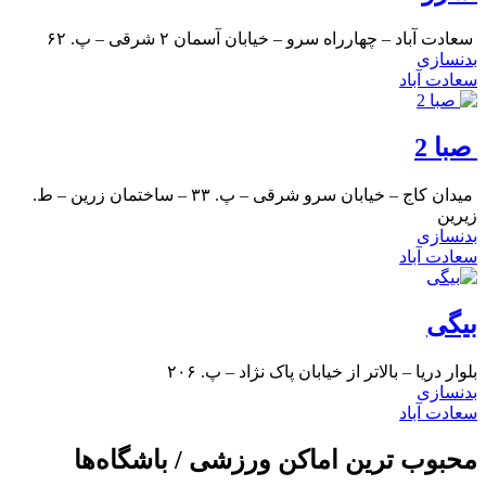
سعادت آباد – چهارراه سرو – خیابان آسمان ۲ شرقی – پ. ۶۲
بدنسازی
سعادت آباد
صبا 2
میدان کاج – خیابان سرو شرقی – پ. ۳۳ – ساختمان زرین – ط.
زیرین
بدنسازی
سعادت آباد
بیگی
بلوار دریا – بالاتر از خیابان پاک نژاد – پ. ۲۰۶
بدنسازی
سعادت آباد
محبوب ترین اماکن ورزشی / باشگاه‌ها