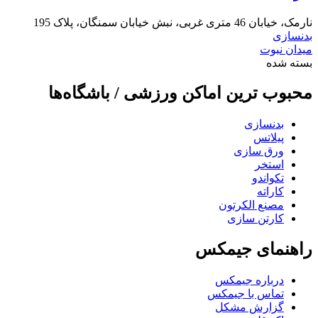
نارمک، خیابان 46 متری غربی، نبش خیابان سمنگان، پلاک 195
بدنسازی
میدان نبوت
بسته شده
محبوب ترین اماکن ورزشی / باشگاه‌ها
بدنسازی
پیلاتس
ورق سازی
استخر
تکواندو
کاراته
مصنع الکرتون
کارتن سازی
راهنمای جیمکس
درباره جیمکس
تماس با جیمکس
گزارش مشکل