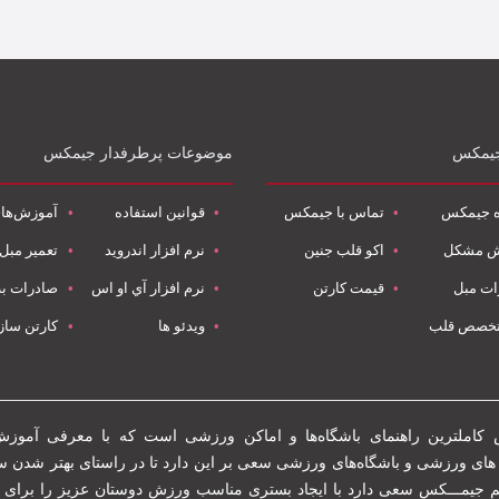
جیمکس
موضوعات پرطرفدار جیمکس
ه جیمکس
تماس با جیمکس
قوانین استفاده
آموزش‌ها
ش مشکل
اکو قلب جنین
نرم افزار اندروید
تعمیر مبل 
ات مبل
قیمت کارتن
نرم افزار آي او اس
صادرات به
تخصص قلب
ویدئو ها
کارتن ساز
 کاملترین راهنمای باشگاه‌ها و اماکن ورزشی است که با معرفی آموز
یم جیمـــکس سعی دارد با ایجاد بستری مناسب ورزش دوستان عزیز را برای پ