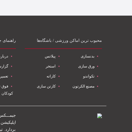
محبوب ترین اماکن ورزشی / باشگاه‌ها
راهنمای 
بدنسازی
پیلاتس
دربار
ورق سازی
استخر
گزار
تکواندو
کاراته
تعمیر
مصنع الکرتون
کارتن سازی
فوق 
کودکان
جیمـــکس
بردارد. ت